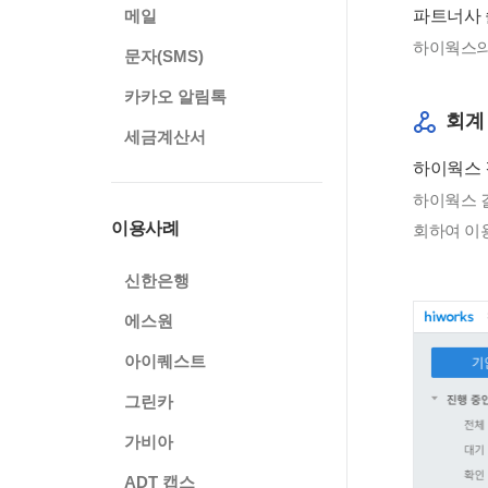
파트너사 
메일
하이웍스의
문자(SMS)
카카오 알림톡
회계
세금계산서
하이웍스 
하이웍스 결
이용사례
회하여 이
신한은행
에스원
아이퀘스트
그린카
가비아
ADT 캡스